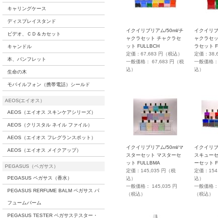
キャリングケース
ディスプレイスタンド
イクイリブリアム/50ml/チ
イクイリブリ
ビデオ、ＣＤ＆カセット
ャクラセット チャクラセ
ャクラセッ
ット FULLBCH
ラセット F
キャンドル
定価：67,683 円（税込）
定価：38,
本、パンフレット
一般価格： 67,683 円（税
一般価格： 
込）
込）
生命の木
モバイルフォン（携帯電話）シールド
AEOS(エイオス）
AEOS（エイオス スキンケアシリーズ）
AEOS（クリスタル ネイル ファイル）
AEOS（エイオス フレグランスポット）
イクイリブリアム/50ml/マ
イクイリブリ
AEOS（エイオス メイクアップ）
スターセット マスターセ
スキューセ
ット FULLBMA
ーセット F
PEGASUS（ペガサス）
定価：145,035 円（税
定価：154
PEGASUS ペガサス（香水）
込）
込）
一般価格： 145,035 円
一般価格： 1
PEGASUS RERFUME BALM ペガサス パ
（税込）
（税込）
フュームバーム
PEGASUS TESTER ペガサステスター・