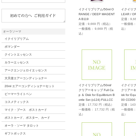
イクイリブリアム/50ml O
イクイリブリ
RANGE / DEEP MAGENT
LEAR / O
A B119
定価：9,6
定価：9,669 円（税込）
一般価格： 
一般価格： 9,669 円（税
込）
オーラソーマ
込）
イクイリブリアム
ポマンダー
クイントエッセンス
カラーエッセンス
アークエンジェロイエッセンス
大天使エアーコンディショナー
イクイリブリアム/50ml/
イクイリブリ
20ml エアーコンディショナーセット
クリアーキャップ Full Ca
クリアーキ
ビーマーライトペン
p ＆ Disk for Equilibrium B
isk for Equ
ottle Set (x124) FULLCC
00 CC000
コスメティックス
定価：17,732 円（税込）
定価：14
一般価格： 17,732 円（税
一般価格： 
マイク・ブース ポストカード
込）
込）
ポストカード、ポスター、カード
オーラ・ソーマ タロット
ギフトボックス