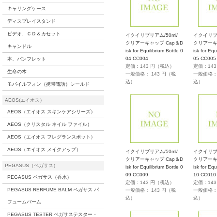
キャリングケース
ディスプレイスタンド
ビデオ、ＣＤ＆カセット
イクイリブリアム/50ml/
イクイリブリ
クリアーキャップ Cap＆D
クリアーキ
キャンドル
isk for Equilibrium Bottle 0
isk for Equ
04 CC004
05 CC005
本、パンフレット
定価：143 円（税込）
定価：14
生命の木
一般価格： 143 円（税
一般価格： 
込）
込）
モバイルフォン（携帯電話）シールド
AEOS(エイオス）
AEOS（エイオス スキンケアシリーズ）
AEOS（クリスタル ネイル ファイル）
AEOS（エイオス フレグランスポット）
AEOS（エイオス メイクアップ）
イクイリブリアム/50ml/
イクイリブリ
クリアーキャップ Cap＆D
クリアーキ
PEGASUS（ペガサス）
isk for Equilibrium Bottle 0
isk for Equ
09 CC009
10 CC010
PEGASUS ペガサス（香水）
定価：143 円（税込）
定価：14
PEGASUS RERFUME BALM ペガサス パ
一般価格： 143 円（税
一般価格： 
込）
込）
フュームバーム
PEGASUS TESTER ペガサステスター・