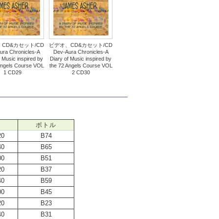
CD&カセット/CD
ビデオ、CD&カセット/CD
ura Chronicles-A
Dev-Aura Chronicles-A
f Music inspired by
Diary of Music inspired by
Angels Course VOL
the 72 Angels Course VOL
1 CD29
2 CD30
ボトル
20
B74
40
B65
00
B51
20
B37
40
B59
00
B45
20
B23
40
B31