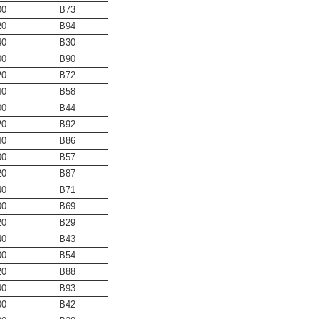
00
B73
20
B94
40
B30
00
B90
20
B72
40
B58
00
B44
20
B92
40
B86
00
B57
20
B87
40
B71
00
B69
20
B29
40
B43
00
B54
20
B88
40
B93
00
B42