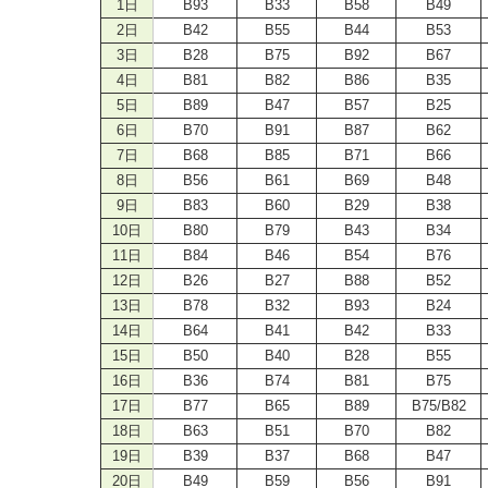
1日
B93
B33
B58
B49
2日
B42
B55
B44
B53
3日
B28
B75
B92
B67
4日
B81
B82
B86
B35
5日
B89
B47
B57
B25
6日
B70
B91
B87
B62
7日
B68
B85
B71
B66
8日
B56
B61
B69
B48
9日
B83
B60
B29
B38
10日
B80
B79
B43
B34
11日
B84
B46
B54
B76
12日
B26
B27
B88
B52
13日
B78
B32
B93
B24
14日
B64
B41
B42
B33
15日
B50
B40
B28
B55
16日
B36
B74
B81
B75
17日
B77
B65
B89
B75/B82
18日
B63
B51
B70
B82
19日
B39
B37
B68
B47
20日
B49
B59
B56
B91