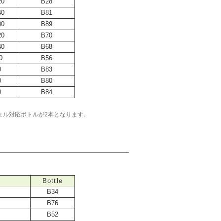
20
B28
40
B81
00
B89
20
B70
40
B68
0
B56
0
B83
0
B80
0
B84
ェル対応ボトルが2本となります。
Bottle
B34
B76
B52