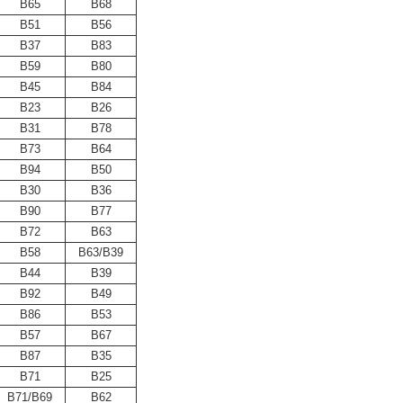
B65
B68
B51
B56
B37
B83
B59
B80
B45
B84
B23
B26
B31
B78
B73
B64
B94
B50
B30
B36
B90
B77
B72
B63
B58
B63/B39
B44
B39
B92
B49
B86
B53
B57
B67
B87
B35
B71
B25
B71/B69
B62